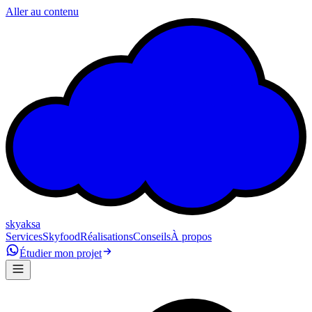
Aller au contenu
skyaksa
Services
Skyfood
Réalisations
Conseils
À propos
Étudier mon projet