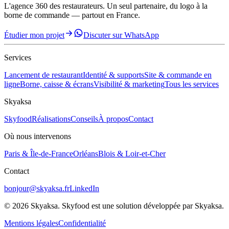
L'agence 360 des restaurateurs. Un seul partenaire, du logo à la
borne de commande — partout en France.
Étudier mon projet
Discuter sur WhatsApp
Services
Lancement de restaurant
Identité & supports
Site & commande en
ligne
Borne, caisse & écrans
Visibilité & marketing
Tous les services
Skyaksa
Skyfood
Réalisations
Conseils
À propos
Contact
Où nous intervenons
Paris & Île-de-France
Orléans
Blois & Loir-et-Cher
Contact
bonjour@skyaksa.fr
LinkedIn
©
2026
Skyaksa. Skyfood est une solution développée par Skyaksa.
Mentions légales
Confidentialité