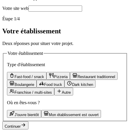
Votre site web
Étape
1
/4
Votre établissement
Deux réponses pour situer votre projet.
Votre établissement
Type d'établissement
Fast-food / snack
Pizzeria
Restaurant traditionnel
Boulangerie
Food truck
Dark kitchen
Franchise / multi-sites
Autre
Où en êtes-vous ?
J'ouvre bientôt
Mon établissement est ouvert
Continuer